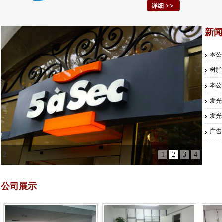
新闻
本公
树脂
本公
发光
发光
广告
3
1
2
3
4
公司展示